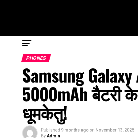
PHONES
Samsung Galaxy 
5000mAh बैटरी के
धूमकेतु!
Published
9 months ago
on
November 13, 2025
By
Admin