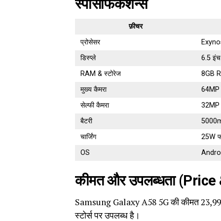
स्पेसिफिकेशन्स
फ़ीचर
प्रोसेसर
Exyno
डिस्प्ले
6.5 इ
RAM & स्टोरेज
8GB R
मुख्य कैमरा
64MP
सेल्फी कैमरा
32MP
बैटरी
5000
चार्जिंग
25W फास
OS
Andro
कीमत और उपलब्धता (Price 
Samsung Galaxy A58 5G की कीमत 23,999 र
स्टोर्स पर उपलब्ध है।