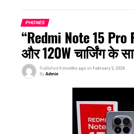
PHONES
“Redmi Note 15 Pro 
और 120W चार्जिंग के स
Published
6 months ago
on
February 5, 2026
By
Admin