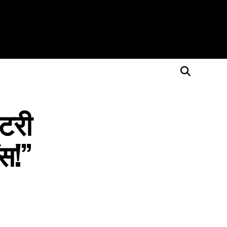
टरी
ंस!”