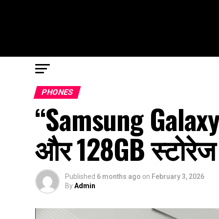
PHONES
“Samsung Galaxy
और 128GB स्टोरेज क
Published
6 months ago
on
February 3, 2026
By
Admin