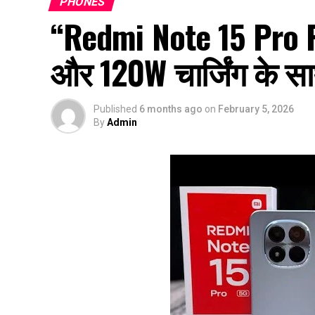
PHONES
“Redmi Note 15 Pro 
और 120W चार्जिंग के स
Published
6 months ago
on
February 5, 2026
By
Admin